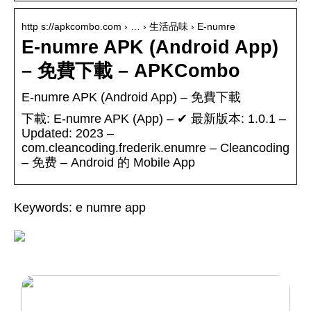
http s://apkcombo.com › … › 生活品味 › E-numre
E-numre APK (Android App)
– 免費下載 – APKCombo
E-numre APK (Android App) – 免費下載
下載: E-numre APK (App) – ✔ 最新版本: 1.0.1 –
Updated: 2023 –
com.cleancoding.frederik.enumre – Cleancoding
– 免费 – Android 的 Mobile App
Keywords: e numre app