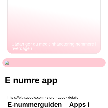
Sådan gør du medicinhåndtering nemmere i
hverdagen
E numre app
http s://play.google.com › store › apps › details
E-nummerguiden – Apps i