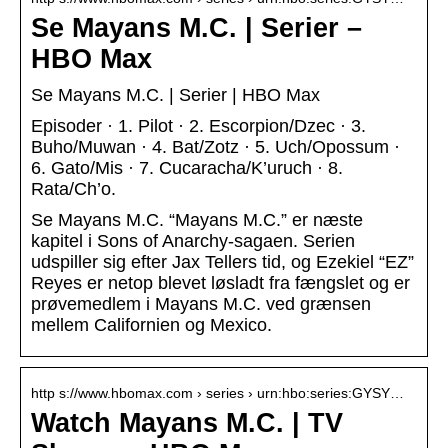
Se Mayans M.C. | Serier –
HBO Max
Se Mayans M.C. | Serier | HBO Max
Episoder · 1. Pilot · 2. Escorpion/Dzec · 3.
Buho/Muwan · 4. Bat/Zotz · 5. Uch/Opossum ·
6. Gato/Mis · 7. Cucaracha/K’uruch · 8.
Rata/Ch’o.
Se Mayans M.C. “Mayans M.C.” er næste
kapitel i Sons of Anarchy-sagaen. Serien
udspiller sig efter Jax Tellers tid, og Ezekiel “EZ”
Reyes er netop blevet løsladt fra fængslet og er
prøvemedlem i Mayans M.C. ved grænsen
mellem Californien og Mexico.
http s://www.hbomax.com › series › urn:hbo:series:GYSY…
Watch Mayans M.C. | TV