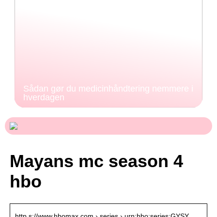
Sådan gør du medicinhåndtering nemmere i
hverdagen
Mayans mc season 4
hbo
http s://www.hbomax.com › series › urn:hbo:series:GYSY…