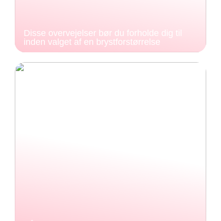
Disse overvejelser bør du forholde dig til
inden valget af en brystforstørrelse