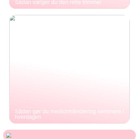
Sådan vælger du den rette trimmer
Sådan gør du medicinhåndtering nemmere i
hverdagen